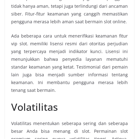
tidak hanya aman, tetapi juga terlindungi dari ancaman
siber. Fitur-fitur keamanan yang canggih memastikan
pengguna merasa lebih aman saat bermain slot online.
Ada beberapa cara untuk menerifikasi keamanan fitur
vip slot. memiliki lisensi resmi dari otoritas perjudian
yang terpercaya menjadi indikator kunci. Lisensi ini
menunjukkan bahwa penyedia layanan mematuhi
standar keamanan yang ketat. Testimonial dari pemain
lain juga bisa menjadi sumber informasi tentang
keamanan. Ini membantu pengguna merasa lebih
tenang saat bermain.
Volatilitas
Volatilitas menentukan seberapa sering dan seberapa
besar Anda bisa menang di slot. Permainan slot
premium sering punya volatilitas tinggi. Artinya,