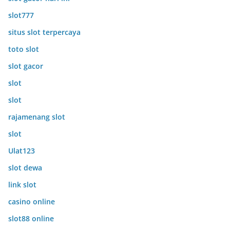
slot777
situs slot terpercaya
toto slot
slot gacor
slot
slot
rajamenang slot
slot
Ulat123
slot dewa
link slot
casino online
slot88 online