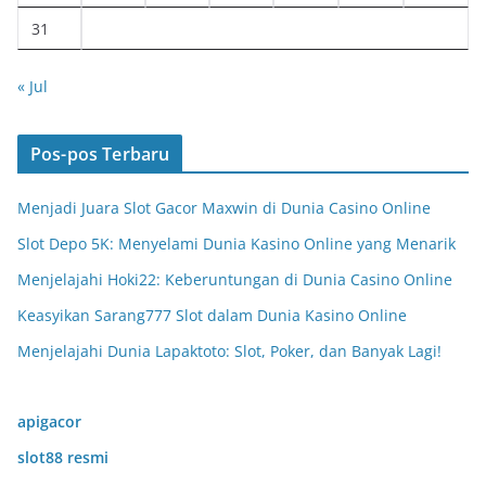
31
« Jul
Pos-pos Terbaru
Menjadi Juara Slot Gacor Maxwin di Dunia Casino Online
Slot Depo 5K: Menyelami Dunia Kasino Online yang Menarik
Menjelajahi Hoki22: Keberuntungan di Dunia Casino Online
Keasyikan Sarang777 Slot dalam Dunia Kasino Online
Menjelajahi Dunia Lapaktoto: Slot, Poker, dan Banyak Lagi!
apigacor
slot88 resmi