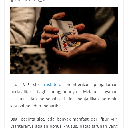
6 Februari 2025
admin
Fitur VIP slot
rastatoto
memberikan pengalaman
berkualitas bagi penggunanya. Melalui layanan
eksklusif dan personalisasi. Ini menjadikan bermain
slot online lebih menarik.
Bagi pecinta slot, ada banyak manfaat dari fitur VIP.
Diantaranya adalah bonus khusus, batas taruhan yang