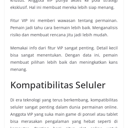
khusus. Anggota VIP punya akses ke pola strategi
eksklusif. Hal ini membuat mereka lebih siap menang.
Fitur VIP ini memberi wawasan tentang permainan.
Pemain jadi tahu cara bermain lebih baik. Menganalisis
risiko dan membuat rencana jitu jadi lebih mudah.
Memakai info dari fitur VIP sangat penting. Detail kecil
bisa sangat menentukan. Dengan data ini, pemain
membuat pilihan lebih baik dan meningkatkan kans
menang.
Kompatibilitas Seluler
Di era teknologi yang terus berkembang, kompatibilitas
seluler sangat penting dalam dunia permainan online.
Anggota VIP yang suka main game di ponsel atau tablet
bisa merasakan pengalaman yang hebat seperti di