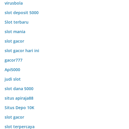
virusbola
slot deposit 5000
Slot terbaru
slot mania
slot gacor
slot gacor hari ini
gacor777
Api5000
judi slot
slot dana 5000
situs apiraja88
Situs Depo 10K
slot gacor
slot terpercaya