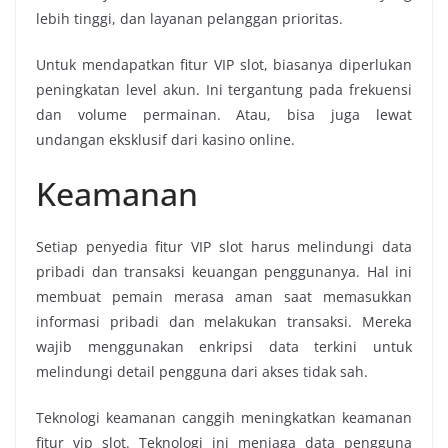
lebih tinggi, dan layanan pelanggan prioritas.
Untuk mendapatkan fitur VIP slot, biasanya diperlukan
peningkatan level akun. Ini tergantung pada frekuensi
dan volume permainan. Atau, bisa juga lewat
undangan eksklusif dari kasino online.
Keamanan
Setiap penyedia fitur VIP slot harus melindungi data
pribadi dan transaksi keuangan penggunanya. Hal ini
membuat pemain merasa aman saat memasukkan
informasi pribadi dan melakukan transaksi. Mereka
wajib menggunakan enkripsi data terkini untuk
melindungi detail pengguna dari akses tidak sah.
Teknologi keamanan canggih meningkatkan keamanan
fitur vip slot. Teknologi ini menjaga data pengguna