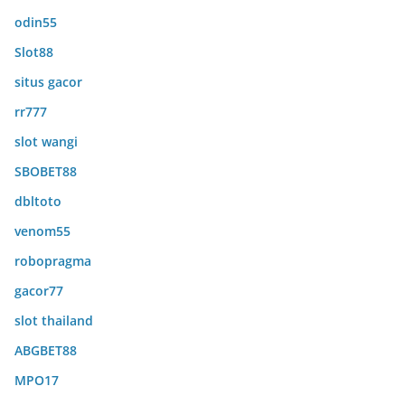
odin55
Slot88
situs gacor
rr777
slot wangi
SBOBET88
dbltoto
venom55
robopragma
gacor77
slot thailand
ABGBET88
MPO17