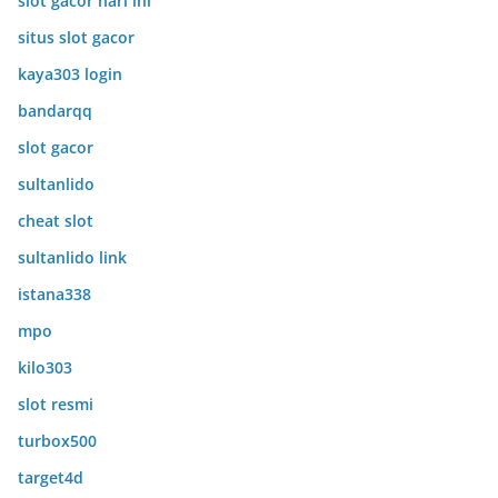
slot gacor hari ini
situs slot gacor
kaya303 login
bandarqq
slot gacor
sultanlido
cheat slot
sultanlido link
istana338
mpo
kilo303
slot resmi
turbox500
target4d