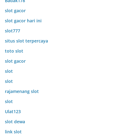
Badak178
slot gacor
slot gacor hari ini
slot777
situs slot terpercaya
toto slot
slot gacor
slot
slot
rajamenang slot
slot
Ulat123
slot dewa
link slot