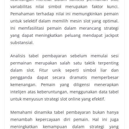
variabilitas nilai simbol merupakan faktor kunci.
Pemahaman terhadap nilai ini memungkinkan pemain
untuk selektif dalam memilih mesin slot yang optimal.
Ini memfasilitasi pemain dalam merancang strategi
yang dapat meningkatkan peluang mendapat jackpot
substansial.
Analisis tabel pembayaran sebelum memulai sesi
permainan merupakan salah satu taktik terpenting
dalam slot. Fitur unik seperti simbol liar dan
pengganda dapat secara dramatis memperbesar
kemenangan. Pemain yang diligensi menerapkan
intelijen atas keberuntungan, menggunakan data tabel
untuk menyusun strategi slot online yang efektif.
Memahami dinamika tabel pembayaran bukan hanya
menambah kepercayaan diri pemain. Hal ini juga
meningkatkan kemampuan dalam strategi yang