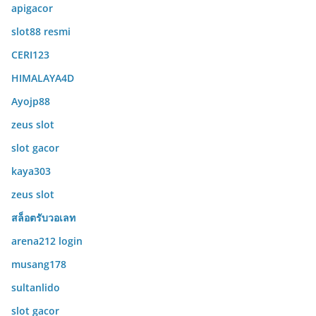
apigacor
slot88 resmi
CERI123
HIMALAYA4D
Ayojp88
zeus slot
slot gacor
kaya303
zeus slot
สล็อตรับวอเลท
arena212 login
musang178
sultanlido
slot gacor