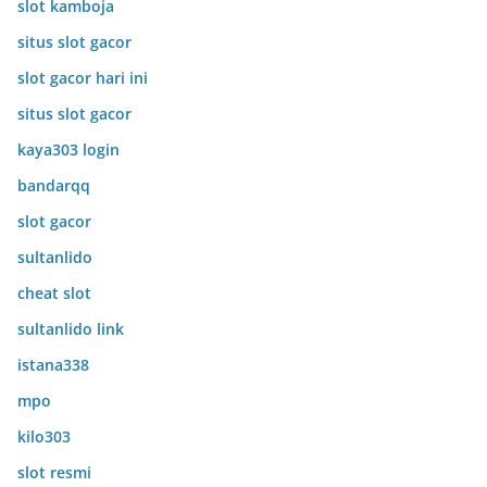
slot kamboja
situs slot gacor
slot gacor hari ini
situs slot gacor
kaya303 login
bandarqq
slot gacor
sultanlido
cheat slot
sultanlido link
istana338
mpo
kilo303
slot resmi