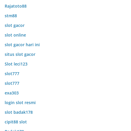
Rajatoto88
stm88
slot gacor
slot online
slot gacor hari ini
situs slot gacor
Slot leci123
slot777
slot777
exa303
login slot resmi
slot badak178
cipit88 slot