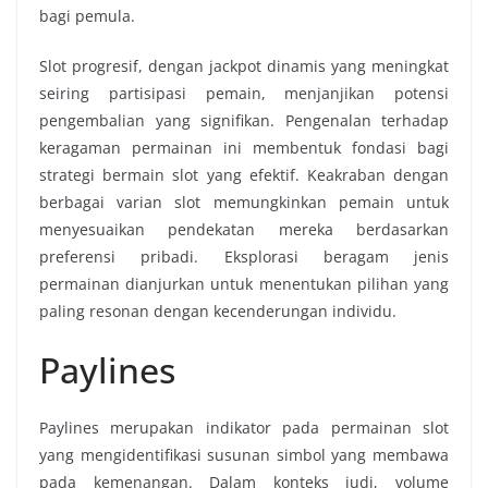
bagi pemula.
Slot progresif, dengan jackpot dinamis yang meningkat
seiring partisipasi pemain, menjanjikan potensi
pengembalian yang signifikan. Pengenalan terhadap
keragaman permainan ini membentuk fondasi bagi
strategi bermain slot yang efektif. Keakraban dengan
berbagai varian slot memungkinkan pemain untuk
menyesuaikan pendekatan mereka berdasarkan
preferensi pribadi. Eksplorasi beragam jenis
permainan dianjurkan untuk menentukan pilihan yang
paling resonan dengan kecenderungan individu.
Paylines
Paylines merupakan indikator pada permainan slot
yang mengidentifikasi susunan simbol yang membawa
pada kemenangan. Dalam konteks judi, volume