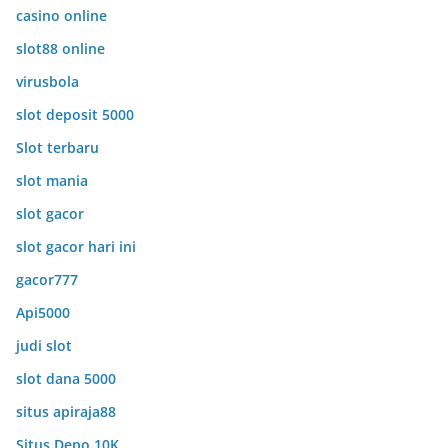
casino online
slot88 online
virusbola
slot deposit 5000
Slot terbaru
slot mania
slot gacor
slot gacor hari ini
gacor777
Api5000
judi slot
slot dana 5000
situs apiraja88
Situs Depo 10K