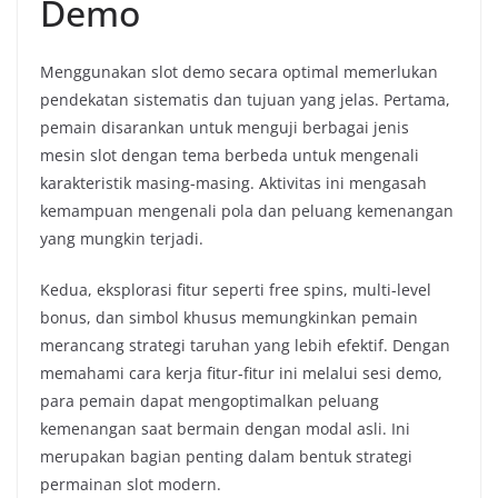
Demo
Menggunakan slot demo secara optimal memerlukan
pendekatan sistematis dan tujuan yang jelas. Pertama,
pemain disarankan untuk menguji berbagai jenis
mesin slot dengan tema berbeda untuk mengenali
karakteristik masing-masing. Aktivitas ini mengasah
kemampuan mengenali pola dan peluang kemenangan
yang mungkin terjadi.
Kedua, eksplorasi fitur seperti free spins, multi-level
bonus, dan simbol khusus memungkinkan pemain
merancang strategi taruhan yang lebih efektif. Dengan
memahami cara kerja fitur-fitur ini melalui sesi demo,
para pemain dapat mengoptimalkan peluang
kemenangan saat bermain dengan modal asli. Ini
merupakan bagian penting dalam bentuk strategi
permainan slot modern.