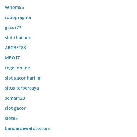
venom55
robopragma
gacor77
slot thailand
ABGBET88
MPO17
togel online
slot gacor hari ini
situs terpercaya
semar123
slot gacor
slot88
bandardewatoto.com