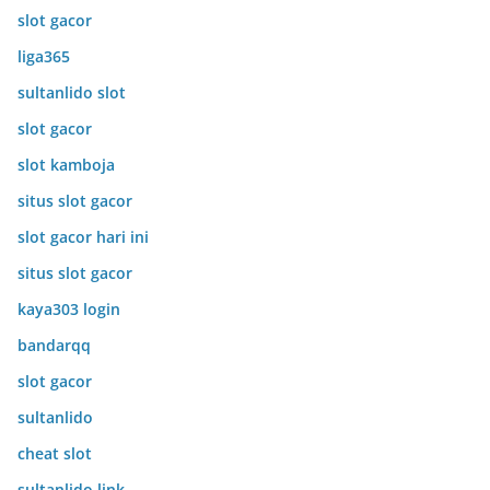
slot gacor
liga365
sultanlido slot
slot gacor
slot kamboja
situs slot gacor
slot gacor hari ini
situs slot gacor
kaya303 login
bandarqq
slot gacor
sultanlido
cheat slot
sultanlido link