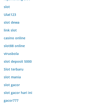
slot
Ulat123
slot dewa
link slot
casino online
slot88 online
virusbola
slot deposit 5000
Slot terbaru
slot mania
slot gacor
slot gacor hari ini
gacor777