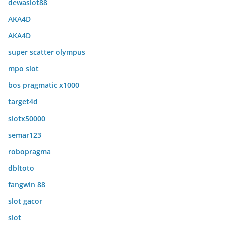
dewaslot88
AKA4D
AKA4D
super scatter olympus
mpo slot
bos pragmatic x1000
target4d
slotx50000
semar123
robopragma
dbltoto
fangwin 88
slot gacor
slot