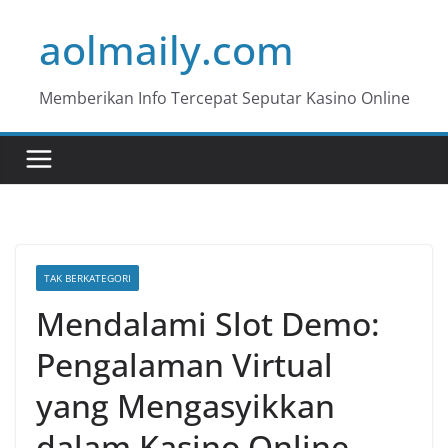
Skip
aolmaily.com
to
content
Memberikan Info Tercepat Seputar Kasino Online
TAK BERKATEGORI
Mendalami Slot Demo:
Pengalaman Virtual
yang Mengasyikkan
dalam Kasino Online