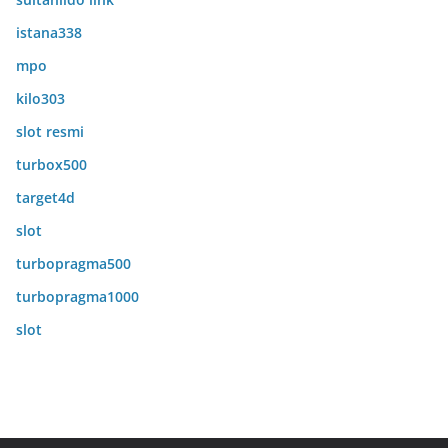
istana338
mpo
kilo303
slot resmi
turbox500
target4d
slot
turbopragma500
turbopragma1000
slot