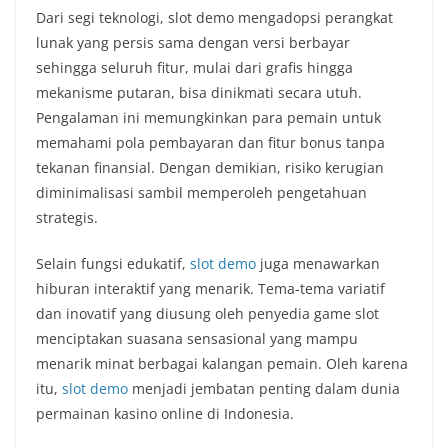
Dari segi teknologi, slot demo mengadopsi perangkat
lunak yang persis sama dengan versi berbayar
sehingga seluruh fitur, mulai dari grafis hingga
mekanisme putaran, bisa dinikmati secara utuh.
Pengalaman ini memungkinkan para pemain untuk
memahami pola pembayaran dan fitur bonus tanpa
tekanan finansial. Dengan demikian, risiko kerugian
diminimalisasi sambil memperoleh pengetahuan
strategis.
Selain fungsi edukatif,
slot demo
juga menawarkan
hiburan interaktif yang menarik. Tema-tema variatif
dan inovatif yang diusung oleh penyedia game slot
menciptakan suasana sensasional yang mampu
menarik minat berbagai kalangan pemain. Oleh karena
itu,
slot demo
menjadi jembatan penting dalam dunia
permainan kasino online di Indonesia.