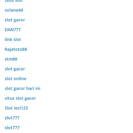
zeus slot
solana4d
slot gacor
DAN777
link slot
Rajatoto88
stm88
slot gacor
slot online
slot gacor hari ini
situs slot gacor
Slot leci123
slot777
slot777