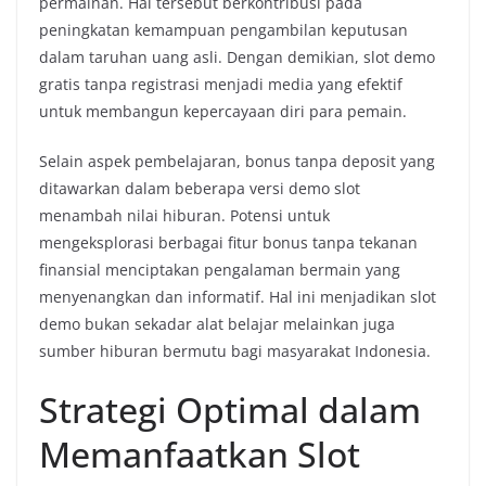
permainan. Hal tersebut berkontribusi pada
peningkatan kemampuan pengambilan keputusan
dalam taruhan uang asli. Dengan demikian, slot demo
gratis tanpa registrasi menjadi media yang efektif
untuk membangun kepercayaan diri para pemain.
Selain aspek pembelajaran, bonus tanpa deposit yang
ditawarkan dalam beberapa versi demo slot
menambah nilai hiburan. Potensi untuk
mengeksplorasi berbagai fitur bonus tanpa tekanan
finansial menciptakan pengalaman bermain yang
menyenangkan dan informatif. Hal ini menjadikan slot
demo bukan sekadar alat belajar melainkan juga
sumber hiburan bermutu bagi masyarakat Indonesia.
Strategi Optimal dalam
Memanfaatkan Slot