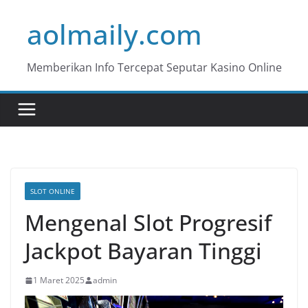
Skip
aolmaily.com
to
content
Memberikan Info Tercepat Seputar Kasino Online
SLOT ONLINE
Mengenal Slot Progresif
Jackpot Bayaran Tinggi
1 Maret 2025
admin