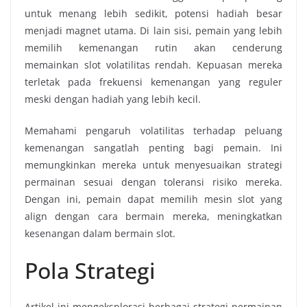
untuk menang lebih sedikit, potensi hadiah besar
menjadi magnet utama. Di lain sisi, pemain yang lebih
memilih kemenangan rutin akan cenderung
memainkan slot volatilitas rendah. Kepuasan mereka
terletak pada frekuensi kemenangan yang reguler
meski dengan hadiah yang lebih kecil.
Memahami pengaruh volatilitas terhadap peluang
kemenangan sangatlah penting bagi pemain. Ini
memungkinkan mereka untuk menyesuaikan strategi
permainan sesuai dengan toleransi risiko mereka.
Dengan ini, pemain dapat memilih mesin slot yang
align dengan cara bermain mereka, meningkatkan
kesenangan dalam bermain slot.
Pola Strategi
Artikel ini mengeksplorasi berbagai strategi permainan