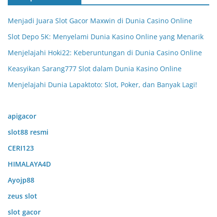
Menjadi Juara Slot Gacor Maxwin di Dunia Casino Online
Slot Depo 5K: Menyelami Dunia Kasino Online yang Menarik
Menjelajahi Hoki22: Keberuntungan di Dunia Casino Online
Keasyikan Sarang777 Slot dalam Dunia Kasino Online
Menjelajahi Dunia Lapaktoto: Slot, Poker, dan Banyak Lagi!
apigacor
slot88 resmi
CERI123
HIMALAYA4D
Ayojp88
zeus slot
slot gacor