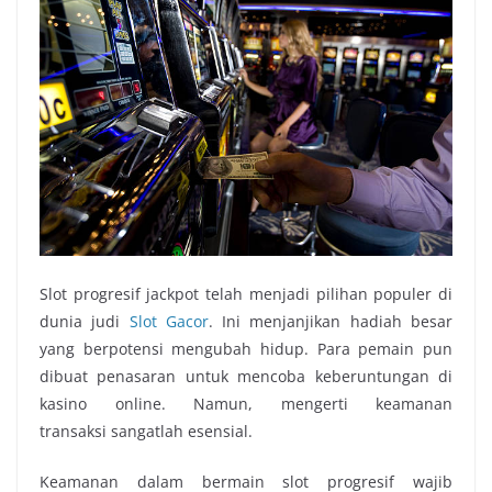
Slot progresif jackpot telah menjadi pilihan populer di
dunia judi
Slot Gacor
. Ini menjanjikan hadiah besar
yang berpotensi mengubah hidup. Para pemain pun
dibuat penasaran untuk mencoba keberuntungan di
kasino online. Namun, mengerti keamanan
transaksi sangatlah esensial.
Keamanan dalam bermain slot progresif wajib