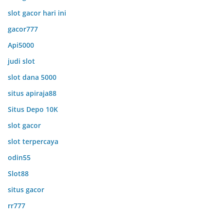
slot gacor hari ini
gacor777
Api5000
judi slot
slot dana 5000
situs apiraja88
Situs Depo 10K
slot gacor
slot terpercaya
odin55
Slot88
situs gacor
rr777