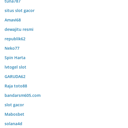
tuna787
situs slot gacor
Amavi68
dewajitu resmi
republik62
Neko77
Spin Harta
lvtogel slot
GARUDA62
Raja toto88
bandarsm605.com
slot gacor
Mabosbet
solana4d