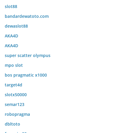
slot88
bandardewatoto.com
dewaslot88
AKA4D
AKA4D
super scatter olympus
mpo slot
bos pragmatic x1000
target4d
slotx50000
semar123
robopragma
dbltoto