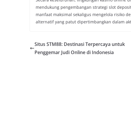
mendukung pengembangan strategi slot deposit
manfaat maksimal sekaligus mengelola risiko de
alternatif yang patut dipertimbangkan dalam akti
Situs STM88: Destinasi Terpercaya untuk
Penggemar Judi Online di Indonesia