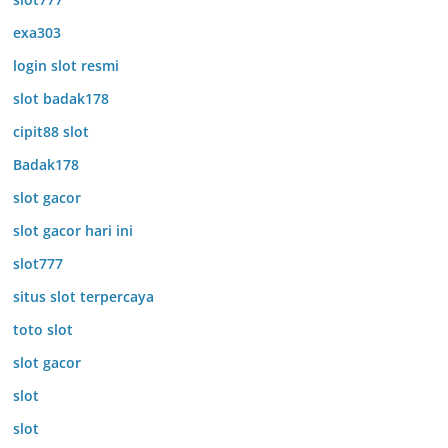
exa303
login slot resmi
slot badak178
cipit88 slot
Badak178
slot gacor
slot gacor hari ini
slot777
situs slot terpercaya
toto slot
slot gacor
slot
slot