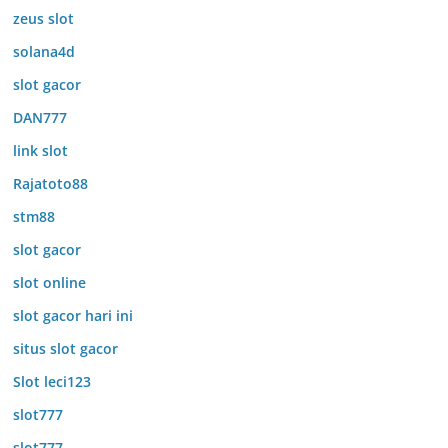
zeus slot
solana4d
slot gacor
DAN777
link slot
Rajatoto88
stm88
slot gacor
slot online
slot gacor hari ini
situs slot gacor
Slot leci123
slot777
slot777