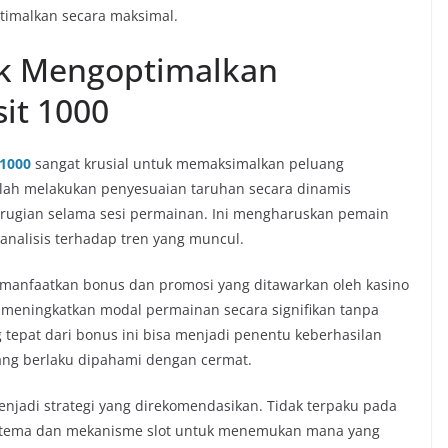
ptimalkan secara maksimal.
tuk Mengoptimalkan
it 1000
 1000
sangat krusial untuk memaksimalkan peluang
lah melakukan penyesuaian taruhan secara dinamis
rugian selama sesi permainan. Ini mengharuskan pemain
 analisis terhadap tren yang muncul.
memanfaatkan bonus dan promosi yang ditawarkan oleh kasino
t meningkatkan modal permainan secara signifikan tanpa
tepat dari bonus ini bisa menjadi penentu keberhasilan
yang berlaku dipahami dengan cermat.
a menjadi strategi yang direkomendasikan. Tidak terpaku pada
ai tema dan mekanisme slot untuk menemukan mana yang