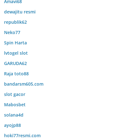
Amavi68
dewajitu resmi
republik62
Neko77
Spin Harta
lvtogel slot
GARUDA62
Raja toto88
bandarsm605.com
slot gacor
Mabosbet
solana4d
ayojp88
hoki77resmi.com