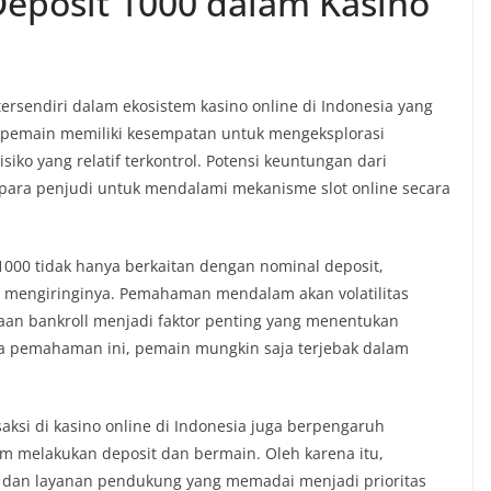
 Deposit 1000 dalam Kasino
rsendiri dalam ekosistem kasino online di Indonesia yang
, pemain memiliki kesempatan untuk mengeksplorasi
iko yang relatif terkontrol. Potensi keuntungan dari
 para penjudi untuk mendalami mekanisme slot online secara
000 tidak hanya berkaitan dengan nominal deposit,
ng mengiringinya. Pemahaman mendalam akan volatilitas
laan bankroll menjadi faktor penting yang menentukan
npa pemahaman ini, pemain mungkin saja terjebak dalam
saksi di kasino online di Indonesia juga berpengaruh
m melakukan deposit dan bermain. Oleh karena itu,
k dan layanan pendukung yang memadai menjadi prioritas