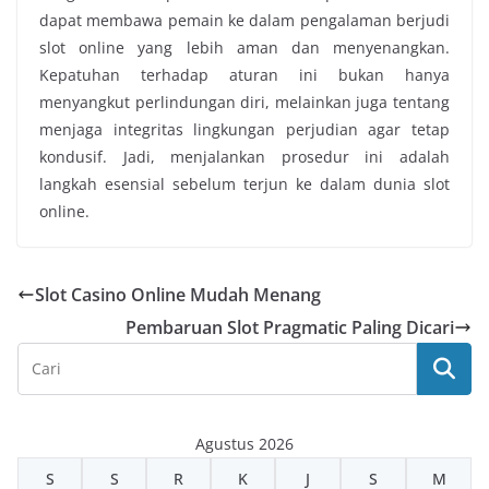
dapat membawa pemain ke dalam pengalaman berjudi
slot online yang lebih aman dan menyenangkan.
Kepatuhan terhadap aturan ini bukan hanya
menyangkut perlindungan diri, melainkan juga tentang
menjaga integritas lingkungan perjudian agar tetap
kondusif. Jadi, menjalankan prosedur ini adalah
langkah esensial sebelum terjun ke dalam dunia slot
online.
Slot Casino Online Mudah Menang
Pembaruan Slot Pragmatic Paling Dicari
Agustus 2026
S
S
R
K
J
S
M