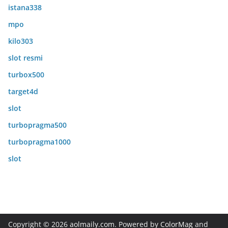
istana338
mpo
kilo303
slot resmi
turbox500
target4d
slot
turbopragma500
turbopragma1000
slot
Copyright © 2026
aolmaily.com
. Powered by
ColorMag
and