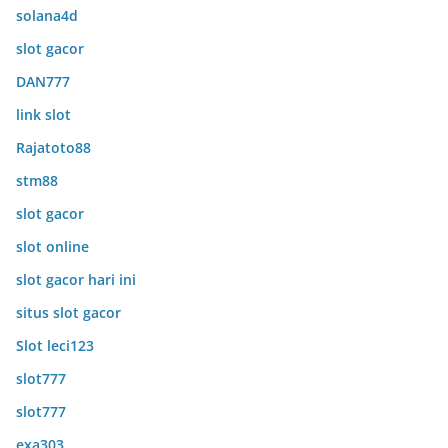
solana4d
slot gacor
DAN777
link slot
Rajatoto88
stm88
slot gacor
slot online
slot gacor hari ini
situs slot gacor
Slot leci123
slot777
slot777
exa303