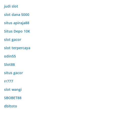
judi slot
slot dana 5000
situs apiraja88
Situs Depo 10K
slot gacor
slot terpercaya
odin55
Slot88
situs gacor
rr777
slot wangi
SBOBET88
dbltoto