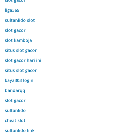
slot gacor
liga365
sultanlido slot
slot gacor
slot kamboja
situs slot gacor
slot gacor hari ini
situs slot gacor
kaya303 login
bandarqq
slot gacor
sultanlido
cheat slot
sultanlido link