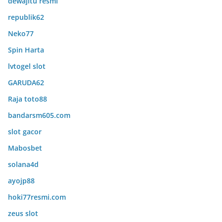
dewajitu resmi
republik62
Neko77
Spin Harta
lvtogel slot
GARUDA62
Raja toto88
bandarsm605.com
slot gacor
Mabosbet
solana4d
ayojp88
hoki77resmi.com
zeus slot