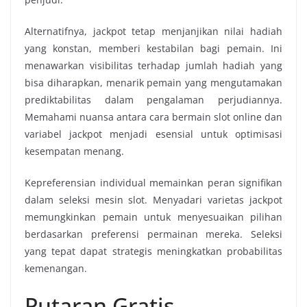
Alternatifnya, jackpot tetap menjanjikan nilai hadiah
yang konstan, memberi kestabilan bagi pemain. Ini
menawarkan visibilitas terhadap jumlah hadiah yang
bisa diharapkan, menarik pemain yang mengutamakan
prediktabilitas dalam pengalaman perjudiannya.
Memahami nuansa antara cara bermain slot online dan
variabel jackpot menjadi esensial untuk optimisasi
kesempatan menang.
Kepreferensian individual memainkan peran signifikan
dalam seleksi mesin slot. Menyadari varietas jackpot
memungkinkan pemain untuk menyesuaikan pilihan
berdasarkan preferensi permainan mereka. Seleksi
yang tepat dapat strategis meningkatkan probabilitas
kemenangan.
Putaran Gratis