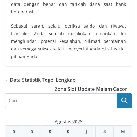
data dengan benar dan tariklah dana saat bank
beroperasi.
Sebagai saran, selalu periksa saldo dan riwayat
transaksi Anda setelah melakukan penarikan. Ini
menghindari potensi kesalahan. Nikmati permainan
dan semoga sukses selalu menyertai Anda di situs slot
pilihan Anda!
Data Statistik Togel Lengkap
Zona Slot Update Malam Gacor
Agustus 2026
S
S
R
K
J
S
M