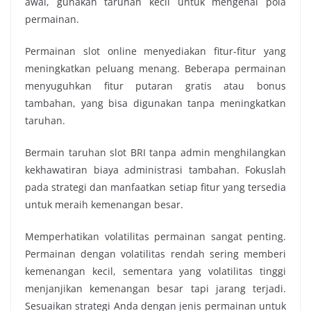
awal, gunakan taruhan kecil untuk mengenal pola
permainan.
Permainan slot online menyediakan fitur-fitur yang
meningkatkan peluang menang. Beberapa permainan
menyuguhkan fitur putaran gratis atau bonus
tambahan, yang bisa digunakan tanpa meningkatkan
taruhan.
Bermain taruhan slot BRI tanpa admin menghilangkan
kekhawatiran biaya administrasi tambahan. Fokuslah
pada strategi dan manfaatkan setiap fitur yang tersedia
untuk meraih kemenangan besar.
Memperhatikan volatilitas permainan sangat penting.
Permainan dengan volatilitas rendah sering memberi
kemenangan kecil, sementara yang volatilitas tinggi
menjanjikan kemenangan besar tapi jarang terjadi.
Sesuaikan strategi Anda dengan jenis permainan untuk