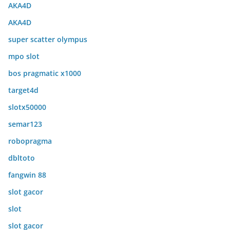
AKA4D
AKA4D
super scatter olympus
mpo slot
bos pragmatic x1000
target4d
slotx50000
semar123
robopragma
dbltoto
fangwin 88
slot gacor
slot
slot gacor