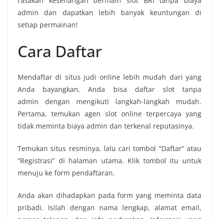
rasakan kesenangan bermain slot BRI tanpa biaya
admin dan dapatkan lebih banyak keuntungan di
setiap permainan!
Cara Daftar
Mendaftar di situs judi online lebih mudah dari yang
Anda bayangkan. Anda bisa daftar slot tanpa
admin dengan mengikuti langkah-langkah mudah.
Pertama, temukan agen slot online terpercaya yang
tidak meminta biaya admin dan terkenal reputasinya.
Temukan situs resminya, lalu cari tombol “Daftar” atau
“Registrasi” di halaman utama. Klik tombol itu untuk
menuju ke form pendaftaran.
Anda akan dihadapkan pada form yang meminta data
pribadi. Isilah dengan nama lengkap, alamat email,