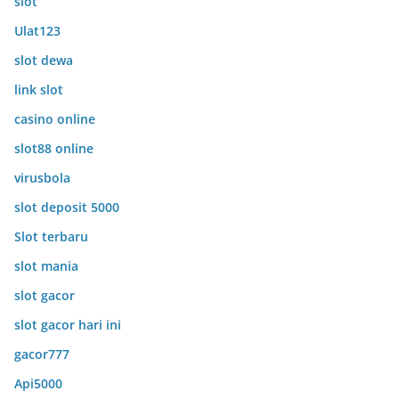
slot
Ulat123
slot dewa
link slot
casino online
slot88 online
virusbola
slot deposit 5000
Slot terbaru
slot mania
slot gacor
slot gacor hari ini
gacor777
Api5000