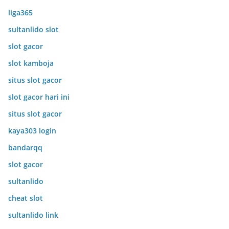
liga365
sultanlido slot
slot gacor
slot kamboja
situs slot gacor
slot gacor hari ini
situs slot gacor
kaya303 login
bandarqq
slot gacor
sultanlido
cheat slot
sultanlido link