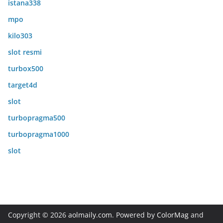
istana338
mpo
kilo303
slot resmi
turbox500
target4d
slot
turbopragma500
turbopragma1000
slot
Copyright © 2026
aolmaily.com
. Powered by
ColorMag
and