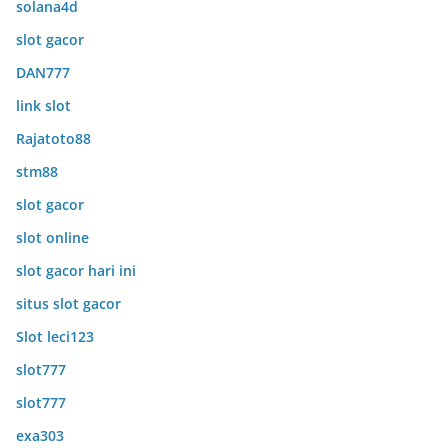
solana4d
slot gacor
DAN777
link slot
Rajatoto88
stm88
slot gacor
slot online
slot gacor hari ini
situs slot gacor
Slot leci123
slot777
slot777
exa303