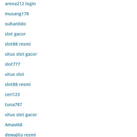
arena212 login
musang178
sultanlido
slot gacor
slot88 resmi
situs slot gacor
slot777
situs slot
slot88 resmi
ceri123
tuna787
situs slot gacor
Amavi68
dewajitu resmi