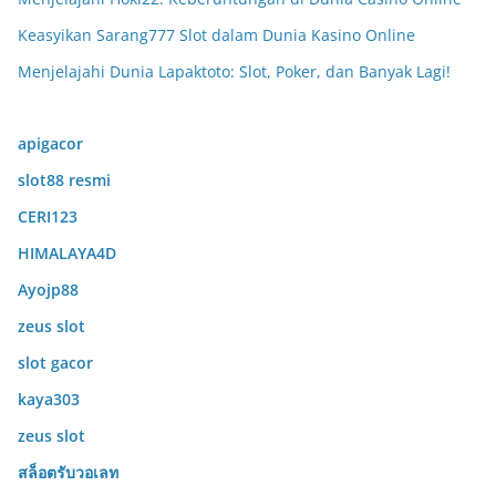
Keasyikan Sarang777 Slot dalam Dunia Kasino Online
Menjelajahi Dunia Lapaktoto: Slot, Poker, dan Banyak Lagi!
apigacor
slot88 resmi
CERI123
HIMALAYA4D
Ayojp88
zeus slot
slot gacor
kaya303
zeus slot
สล็อตรับวอเลท