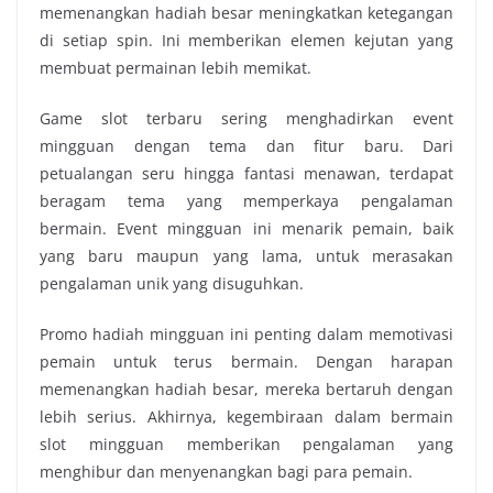
memenangkan hadiah besar meningkatkan ketegangan
di setiap spin. Ini memberikan elemen kejutan yang
membuat permainan lebih memikat.
Game slot terbaru sering menghadirkan event
mingguan dengan tema dan fitur baru. Dari
petualangan seru hingga fantasi menawan, terdapat
beragam tema yang memperkaya pengalaman
bermain. Event mingguan ini menarik pemain, baik
yang baru maupun yang lama, untuk merasakan
pengalaman unik yang disuguhkan.
Promo hadiah mingguan ini penting dalam memotivasi
pemain untuk terus bermain. Dengan harapan
memenangkan hadiah besar, mereka bertaruh dengan
lebih serius. Akhirnya, kegembiraan dalam bermain
slot mingguan memberikan pengalaman yang
menghibur dan menyenangkan bagi para pemain.