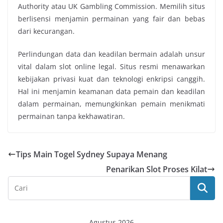
Authority atau UK Gambling Commission. Memilih situs
berlisensi menjamin permainan yang fair dan bebas
dari kecurangan.
Perlindungan data dan keadilan bermain adalah unsur
vital dalam slot online legal. Situs resmi menawarkan
kebijakan privasi kuat dan teknologi enkripsi canggih.
Hal ini menjamin keamanan data pemain dan keadilan
dalam permainan, memungkinkan pemain menikmati
permainan tanpa kekhawatiran.
Tips Main Togel Sydney Supaya Menang
Penarikan Slot Proses Kilat
Agustus 2026