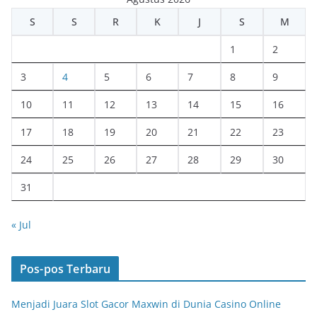
S
S
R
K
J
S
M
1
2
3
4
5
6
7
8
9
10
11
12
13
14
15
16
17
18
19
20
21
22
23
24
25
26
27
28
29
30
31
« Jul
Pos-pos Terbaru
Menjadi Juara Slot Gacor Maxwin di Dunia Casino Online