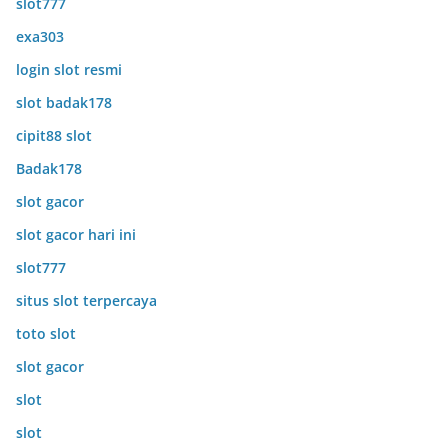
slot777
exa303
login slot resmi
slot badak178
cipit88 slot
Badak178
slot gacor
slot gacor hari ini
slot777
situs slot terpercaya
toto slot
slot gacor
slot
slot