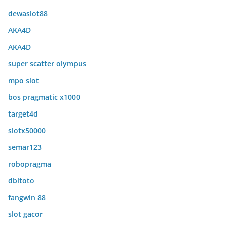
dewaslot88
AKA4D
AKA4D
super scatter olympus
mpo slot
bos pragmatic x1000
target4d
slotx50000
semar123
robopragma
dbltoto
fangwin 88
slot gacor