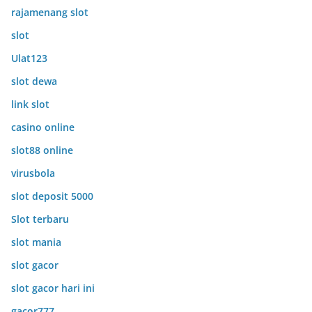
rajamenang slot
slot
Ulat123
slot dewa
link slot
casino online
slot88 online
virusbola
slot deposit 5000
Slot terbaru
slot mania
slot gacor
slot gacor hari ini
gacor777