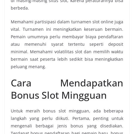
di masing-masing situs slot, karena peraturannya bisa
berbeda.
Memahami partisipasi dalam turnamen slot online juga
vital. Turnamen ini meningkatkan keseruan bermain.
Pemain umumnya perlu membayar biaya pendaftaran
atau memenuhi syarat tertentu seperti deposit
minimal. Memahami volatilitas slot dan memilih waktu
bermain saat peserta lebih sedikit bisa meningkatkan
peluang menang.
Cara Mendapatkan
Bonus Slot Mingguan
Untuk meraih bonus slot mingguan, ada beberapa
langkah yang perlu diikuti. Pertama, penting untuk
mengenali berbagai jenis bonus yang disediakan.
Terdapat bonus pendaftaran bagi pemain baru, bonus