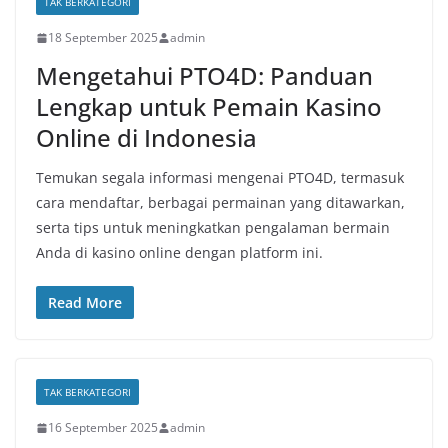
TAK BERKATEGORI
18 September 2025
admin
Mengetahui PTO4D: Panduan
Lengkap untuk Pemain Kasino
Online di Indonesia
Temukan segala informasi mengenai PTO4D, termasuk
cara mendaftar, berbagai permainan yang ditawarkan,
serta tips untuk meningkatkan pengalaman bermain
Anda di kasino online dengan platform ini.
Read More
TAK BERKATEGORI
16 September 2025
admin