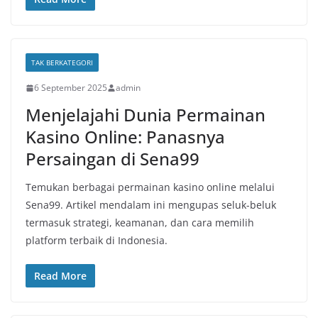
TAK BERKATEGORI
6 September 2025
admin
Menjelajahi Dunia Permainan
Kasino Online: Panasnya
Persaingan di Sena99
Temukan berbagai permainan kasino online melalui
Sena99. Artikel mendalam ini mengupas seluk-beluk
termasuk strategi, keamanan, dan cara memilih
platform terbaik di Indonesia.
Read More