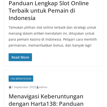
Panduan Lengkap Slot Online
Terbaik untuk Pemain di
Indonesia
Temukan pilihan slot online terbaik dan strategi untuk
menang dalam artikel mendalam ini, ditujukan untuk
para pemain kasino di Indonesia. Pelajari cara memilih
permainan, memanfaatkan bonus, dan banyak lagi!
Read More
TAK BERKATEGORI
1 September 2025
admin
Menavigasi Keberuntungan
dengan Harta138: Panduan