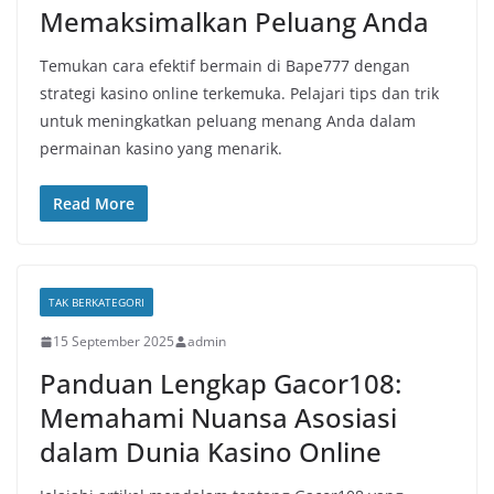
Memaksimalkan Peluang Anda
Temukan cara efektif bermain di Bape777 dengan
strategi kasino online terkemuka. Pelajari tips dan trik
untuk meningkatkan peluang menang Anda dalam
permainan kasino yang menarik.
Read More
TAK BERKATEGORI
15 September 2025
admin
Panduan Lengkap Gacor108:
Memahami Nuansa Asosiasi
dalam Dunia Kasino Online