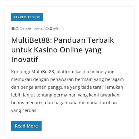
TAK BERKATEGORI
25 September 2025
admin
MultiBet88: Panduan Terbaik
untuk Kasino Online yang
Inovatif
Kunjungi MultiBet88, platform kasino online yang
memukau dengan penawaran bermain yang beragam
dan pengalaman pengguna yang tiada tara. Temukan
lebih lanjut tentang permainan yang kami tawarkan,
bonus menarik, dan bagaimana membuat taruhan
yang cerdas.
Read More