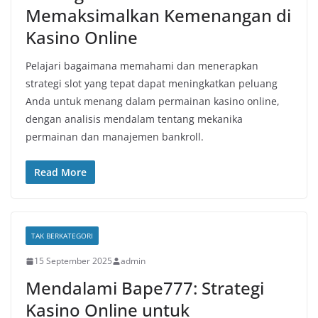
Memaksimalkan Kemenangan di
Kasino Online
Pelajari bagaimana memahami dan menerapkan
strategi slot yang tepat dapat meningkatkan peluang
Anda untuk menang dalam permainan kasino online,
dengan analisis mendalam tentang mekanika
permainan dan manajemen bankroll.
Read More
TAK BERKATEGORI
15 September 2025
admin
Mendalami Bape777: Strategi
Kasino Online untuk