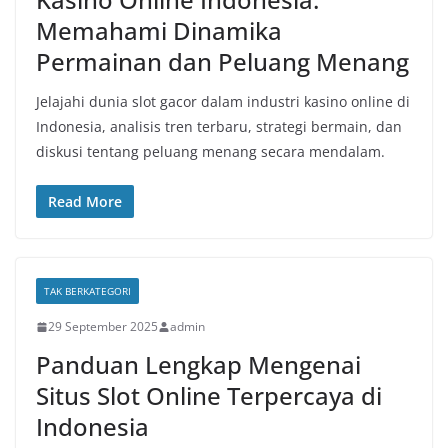
Memahami Dinamika
Permainan dan Peluang Menang
Jelajahi dunia slot gacor dalam industri kasino online di
Indonesia, analisis tren terbaru, strategi bermain, dan
diskusi tentang peluang menang secara mendalam.
Read More
TAK BERKATEGORI
29 September 2025
admin
Panduan Lengkap Mengenai
Situs Slot Online Terpercaya di
Indonesia