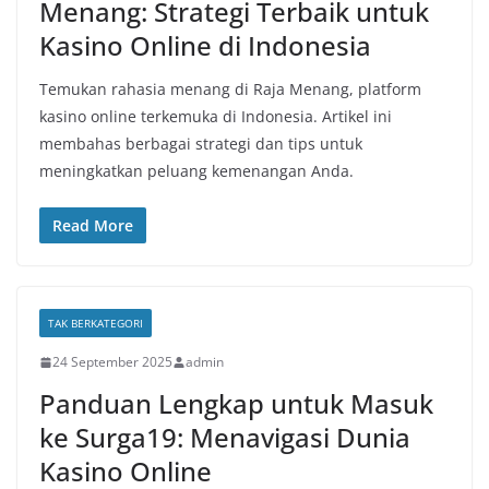
Menang: Strategi Terbaik untuk
Kasino Online di Indonesia
Temukan rahasia menang di Raja Menang, platform
kasino online terkemuka di Indonesia. Artikel ini
membahas berbagai strategi dan tips untuk
meningkatkan peluang kemenangan Anda.
Read More
TAK BERKATEGORI
24 September 2025
admin
Panduan Lengkap untuk Masuk
ke Surga19: Menavigasi Dunia
Kasino Online