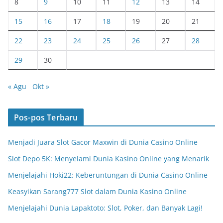
8
9
10
11
12
13
14
15
16
17
18
19
20
21
22
23
24
25
26
27
28
29
30
« Agu
Okt »
Pos-pos Terbaru
Menjadi Juara Slot Gacor Maxwin di Dunia Casino Online
Slot Depo 5K: Menyelami Dunia Kasino Online yang Menarik
Menjelajahi Hoki22: Keberuntungan di Dunia Casino Online
Keasyikan Sarang777 Slot dalam Dunia Kasino Online
Menjelajahi Dunia Lapaktoto: Slot, Poker, dan Banyak Lagi!