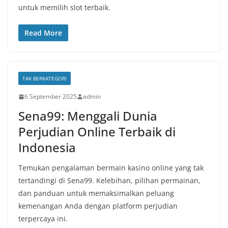
untuk memilih slot terbaik.
Read More
TAK BERKATEGORI
6 September 2025
admin
Sena99: Menggali Dunia
Perjudian Online Terbaik di
Indonesia
Temukan pengalaman bermain kasino online yang tak
tertandingi di Sena99. Kelebihan, pilihan permainan,
dan panduan untuk memaksimalkan peluang
kemenangan Anda dengan platform perjudian
terpercaya ini.