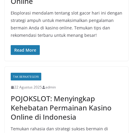
Online
Eksplorasi mendalam tentang slot gacor hari ini dengan
strategi ampuh untuk memaksimalkan pengalaman
bermain Anda di kasino online. Temukan tips dan
rekomendasi terbaru untuk menang besar!
Read More
TAK BERKATEGORI
22 Agustus 2025
admin
POJOKSLOT: Menyingkap
Kehebatan Permainan Kasino
Online di Indonesia
Temukan rahasia dan strategi sukses bermain di