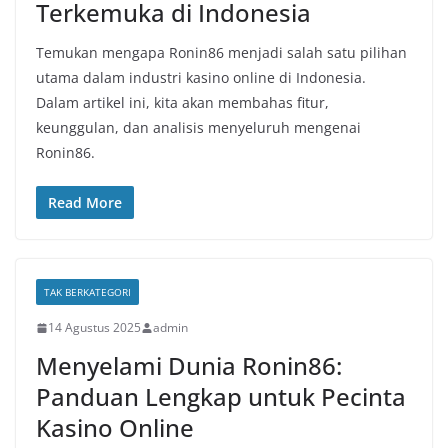
Terkemuka di Indonesia
Temukan mengapa Ronin86 menjadi salah satu pilihan
utama dalam industri kasino online di Indonesia.
Dalam artikel ini, kita akan membahas fitur,
keunggulan, dan analisis menyeluruh mengenai
Ronin86.
Read More
TAK BERKATEGORI
14 Agustus 2025
admin
Menyelami Dunia Ronin86:
Panduan Lengkap untuk Pecinta
Kasino Online