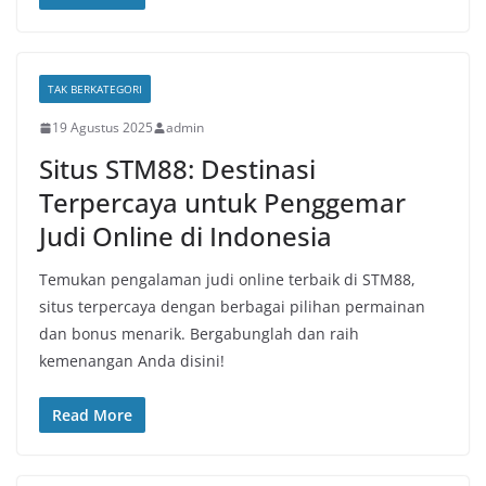
TAK BERKATEGORI
19 Agustus 2025
admin
Situs STM88: Destinasi
Terpercaya untuk Penggemar
Judi Online di Indonesia
Temukan pengalaman judi online terbaik di STM88,
situs terpercaya dengan berbagai pilihan permainan
dan bonus menarik. Bergabunglah dan raih
kemenangan Anda disini!
Read More