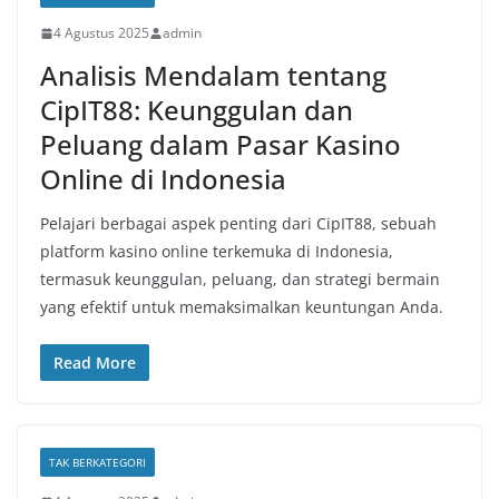
4 Agustus 2025
admin
Analisis Mendalam tentang
CipIT88: Keunggulan dan
Peluang dalam Pasar Kasino
Online di Indonesia
Pelajari berbagai aspek penting dari CipIT88, sebuah
platform kasino online terkemuka di Indonesia,
termasuk keunggulan, peluang, dan strategi bermain
yang efektif untuk memaksimalkan keuntungan Anda.
Read More
TAK BERKATEGORI