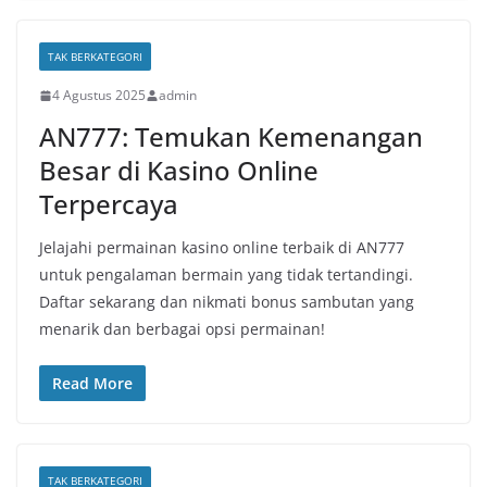
TAK BERKATEGORI
4 Agustus 2025
admin
AN777: Temukan Kemenangan
Besar di Kasino Online
Terpercaya
Jelajahi permainan kasino online terbaik di AN777
untuk pengalaman bermain yang tidak tertandingi.
Daftar sekarang dan nikmati bonus sambutan yang
menarik dan berbagai opsi permainan!
Read More
TAK BERKATEGORI