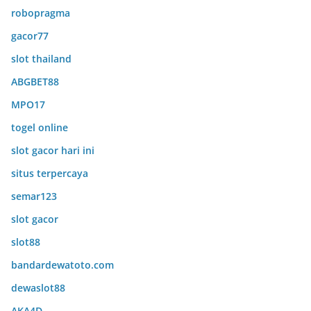
robopragma
gacor77
slot thailand
ABGBET88
MPO17
togel online
slot gacor hari ini
situs terpercaya
semar123
slot gacor
slot88
bandardewatoto.com
dewaslot88
AKA4D