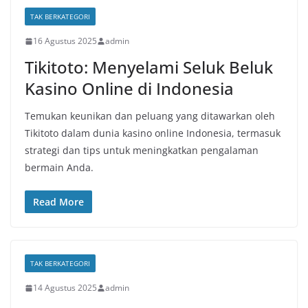
TAK BERKATEGORI
16 Agustus 2025
admin
Tikitoto: Menyelami Seluk Beluk
Kasino Online di Indonesia
Temukan keunikan dan peluang yang ditawarkan oleh
Tikitoto dalam dunia kasino online Indonesia, termasuk
strategi dan tips untuk meningkatkan pengalaman
bermain Anda.
Read More
TAK BERKATEGORI
14 Agustus 2025
admin