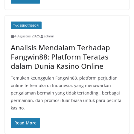
TAK BERKATEGORI
4 Agustus 2025
admin
Analisis Mendalam Terhadap
Fangwin88: Platform Teratas
dalam Dunia Kasino Online
Temukan keunggulan Fangwin88, platform perjudian
online terkemuka di Indonesia, yang menawarkan
pengalaman bermain yang tidak tertandingi, berbagai
permainan, dan promosi luar biasa untuk para pecinta
kasino.
Read More