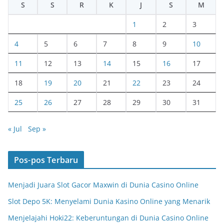
S
S
R
K
J
S
M
1
2
3
4
5
6
7
8
9
10
11
12
13
14
15
16
17
18
19
20
21
22
23
24
25
26
27
28
29
30
31
« Jul
Sep »
Pos-pos Terbaru
Menjadi Juara Slot Gacor Maxwin di Dunia Casino Online
Slot Depo 5K: Menyelami Dunia Kasino Online yang Menarik
Menjelajahi Hoki22: Keberuntungan di Dunia Casino Online