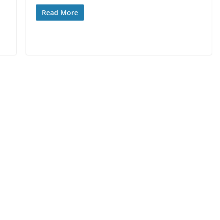
Read More