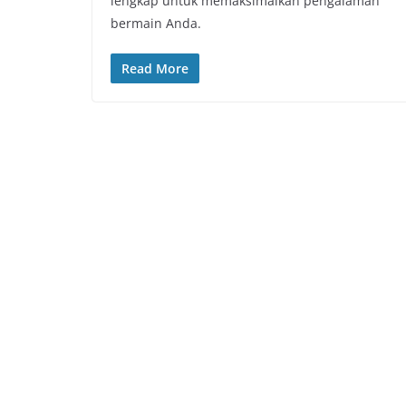
lengkap untuk memaksimalkan pengalaman
bermain Anda.
Read More