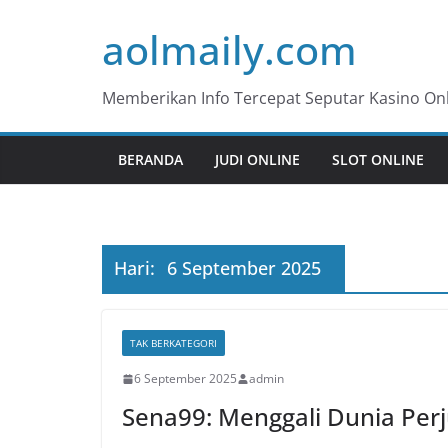
Skip
aolmaily.com
to
content
Memberikan Info Tercepat Seputar Kasino On
BERANDA
JUDI ONLINE
SLOT ONLINE
Hari:
6 September 2025
TAK BERKATEGORI
6 September 2025
admin
Sena99: Menggali Dunia Perj